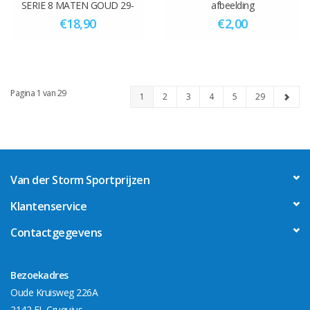
SERIE 8 MATEN GOUD 29-
afbeelding
45.5 cm
€18,90
€2,00
Pagina 1 van 29
1
2
3
4
5
29
Van der Storm Sportprijzen
Klantenservice
Contactgegevens
Bezoekadres
Oude Kruisweg 226A
2142 EL Cruquius