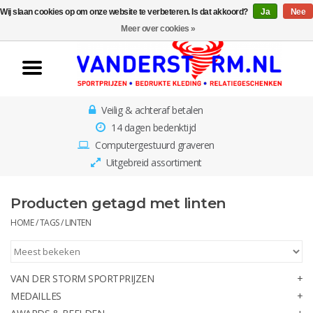
Wij slaan cookies op om onze website te verbeteren. Is dat akkoord?
Ja
Nee
Home
Meer over cookies »
Van der Storm
Sportprijzen
Veilig & achteraf betalen
Medailles
14 dagen bedenktijd
Computergestuurd graveren
Awards & Beelden
Uitgebreid assortiment
Losse Plaatjes
Producten getagd met linten
HOME
/
TAGS
/
LINTEN
Borden en schalen
Rozetten
VAN DER STORM SPORTPRIJZEN
MEDAILLES
Kinderbestekjes met gratis