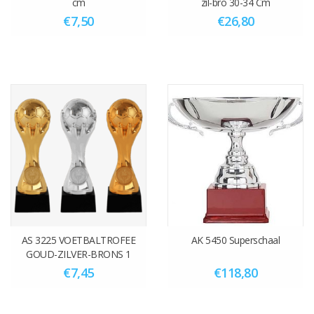
cm
zil-bro 30-34 Cm
€7,50
€26,80
AS 3225 VOETBALTROFEE
AK 5450 Superschaal
GOUD-ZILVER-BRONS 1
MAAT 17.5 CM
€7,45
€118,80