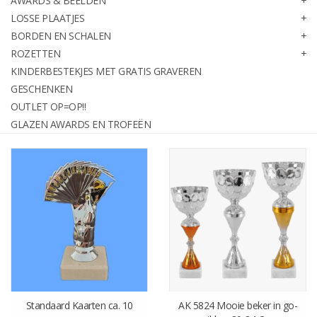
AWARDS & BEELDEN
graveren
LOSSE PLAATJES
BORDEN EN SCHALEN
ROZETTEN
Geschenken
KINDERBESTEKJES MET GRATIS GRAVEREN
GESCHENKEN
OUTLET OP=OP!!
OUTLET OP=OP!!
GLAZEN AWARDS EN TROFEËN
Glazen awards en trofeën
Relatiegeschenken
Standaard Kaarten ca. 10
AK 5824 Mooie beker in go-