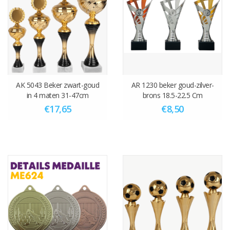
AK 5043 Beker zwart-goud
AR 1230 beker goud-zilver-
in 4 maten 31-47cm
brons 18.5-22.5 Cm
€17,65
€8,50