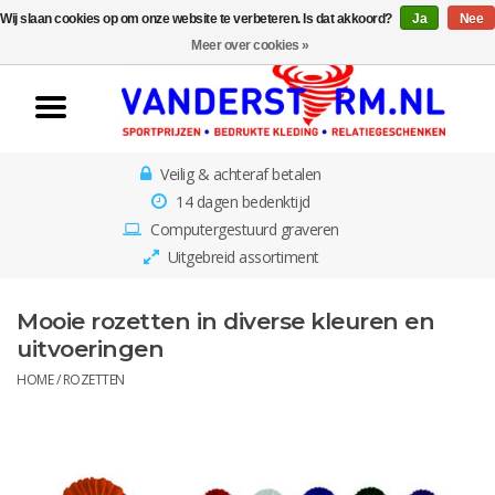
Wij slaan cookies op om onze website te verbeteren. Is dat akkoord?
Ja
Nee
Home
Meer over cookies »
Van der Storm
Sportprijzen
Veilig & achteraf betalen
Medailles
14 dagen bedenktijd
Computergestuurd graveren
Awards & Beelden
Uitgebreid assortiment
Losse Plaatjes
Mooie rozetten in diverse kleuren en
uitvoeringen
Borden en schalen
HOME
/
ROZETTEN
Rozetten
Kinderbestekjes met gratis