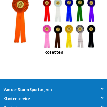
graveren
Geschenken
OUTLET OP=OP!!
Glazen awards en trofeën
Rozetten
Relatiegeschenken
Van der Storm Sportprijzen
Klantenservice