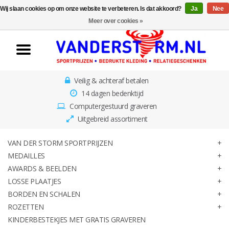
Wij slaan cookies op om onze website te verbeteren. Is dat akkoord?
Ja
Nee
Home
Meer over cookies »
Van der Storm
Sportprijzen
Veilig & achteraf betalen
Medailles
14 dagen bedenktijd
Computergestuurd graveren
Awards & Beelden
Uitgebreid assortiment
Losse Plaatjes
VAN DER STORM SPORTPRIJZEN
MEDAILLES
AWARDS & BEELDEN
Borden en schalen
LOSSE PLAATJES
BORDEN EN SCHALEN
Rozetten
ROZETTEN
KINDERBESTEKJES MET GRATIS GRAVEREN
Kinderbestekjes met gratis