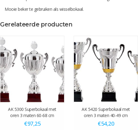
Mooie beker te gebruiken als wisselbokaal.
Levertijd gegraveerd ca. 5 werkdagen
Gerelateerde producten
let op! bij de levertijd is de verzendtijd niet meegerekend.
Score één van onze surprise vouchers (pop-up) en krijg 10% korting
over het hele aankoop bedrag.
AK 5300 Superbokaal met
AK 5420 Superbokaal met
oren 3 maten 60-68 cm
oren 3 maten 40-49 cm
€97,25
€54,20