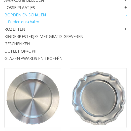
AWARDS & BEELDEN
graveren
LOSSE PLAATJES
BORDEN EN SCHALEN
Borden en schalen
Geschenken
ROZETTEN
KINDERBESTEKJES MET GRATIS GRAVEREN
OUTLET OP=OP!!
GESCHENKEN
OUTLET OP=OP!!
Glazen awards en trofeën
GLAZEN AWARDS EN TROFEËN
Relatiegeschenken