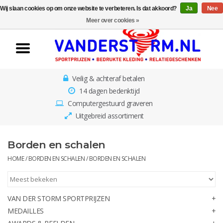
Wij slaan cookies op om onze website te verbeteren. Is dat akkoord?
Ja
Nee
Home
Meer over cookies »
Van der Storm
Sportprijzen
Veilig & achteraf betalen
Medailles
14 dagen bedenktijd
Computergestuurd graveren
Awards & Beelden
Uitgebreid assortiment
Losse Plaatjes
Borden en schalen
HOME
/
BORDEN EN SCHALEN
/
BORDEN EN SCHALEN
Borden en schalen
Rozetten
VAN DER STORM SPORTPRIJZEN
MEDAILLES
Kinderbestekjes met gratis