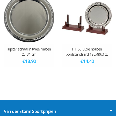
Jupiter schaal in twee maten
HT 50 Luxe houten
25-31 cm
bordstandaard 180x80x120
mm
€18,90
€14,40
Van der Storm Sportprijzen