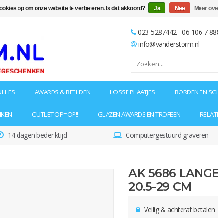
cookies op om onze website te verbeteren. Is dat akkoord?
Ja
Nee
Meer ove
023-5287442 - 06 106 7 88
info@vanderstorm.nl
ILLES
AWARDS & BEELDEN
LOSSE PLAATJES
BORDEN EN SC
NKEN
OUTLET OP=OP!!
GLAZEN AWARDS EN TROFEËN
RELAT
14 dagen bedenktijd
Computergestuurd graveren
AK 5686 LANGE
20.5-29 CM
Veilig & achteraf betalen