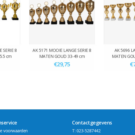
 SERIE 8
AK 5171 MOOIE LANGE SERIE 8
AK 5696 L
5.5 cm
MATEN GOUD 33-49 cm
MATEN GOU
€29,75
€
nservice
Contactgegevens
e voorwaarden
T: 023-5287442