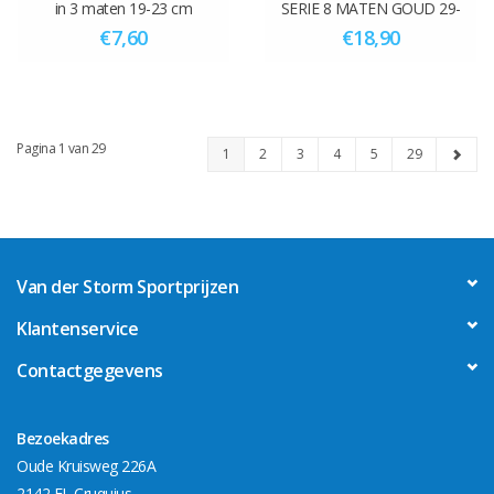
in 3 maten 19-23 cm
SERIE 8 MATEN GOUD 29-
45.5 cm
€7,60
€18,90
Pagina 1 van 29
1
2
3
4
5
29
Van der Storm Sportprijzen
Klantenservice
Contactgegevens
Bezoekadres
Oude Kruisweg 226A
2142 EL Cruquius