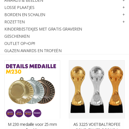
AWARDS & BEELDEN
graveren
LOSSE PLAATJES
BORDEN EN SCHALEN
ROZETTEN
Geschenken
KINDERBESTEKJES MET GRATIS GRAVEREN
GESCHENKEN
OUTLET OP=OP!!
OUTLET OP=OP!!
GLAZEN AWARDS EN TROFEËN
Glazen awards en trofeën
Relatiegeschenken
M 230 medaille voor 25 mm
AS 3225 VOETBALTROFEE