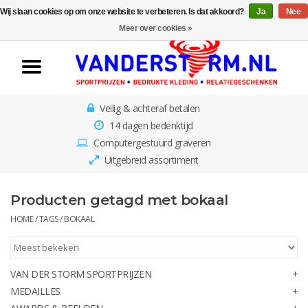
Wij slaan cookies op om onze website te verbeteren. Is dat akkoord?
Ja
Nee
Home
Meer over cookies »
Van der Storm
Sportprijzen
Veilig & achteraf betalen
Medailles
14 dagen bedenktijd
Computergestuurd graveren
Awards & Beelden
Uitgebreid assortiment
Losse Plaatjes
Producten getagd met bokaal
HOME
/
TAGS
/
BOKAAL
Borden en schalen
Rozetten
VAN DER STORM SPORTPRIJZEN
MEDAILLES
Kinderbestekjes met gratis