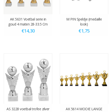
AK 5631 Voetbal serie in
M PIN Speldje (medaille
goud 4 maten 28-33.5 Cm
look)
€14,30
€1,75
AS 3228 voetbal trofee zilver
AK 5614 MOOIE LANGE