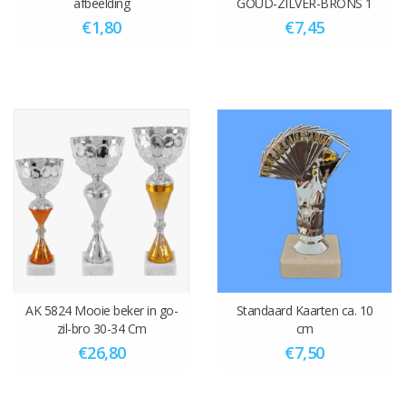
afbeelding
GOUD-ZILVER-BRONS 1
MAAT 17.5 CM
€1,80
€7,45
AK 5824 Mooie beker in go-
Standaard Kaarten ca. 10
zil-bro 30-34 Cm
cm
€26,80
€7,50