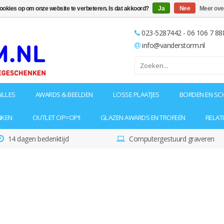
cookies op om onze website te verbeteren. Is dat akkoord?
Ja
Nee
Meer ove
023-5287442 - 06 106 7 88
info@vanderstorm.nl
ILLES
AWARDS & BEELDEN
LOSSE PLAATJES
BORDEN EN SC
NKEN
OUTLET OP=OP!!
GLAZEN AWARDS EN TROFEËN
RELAT
14 dagen bedenktijd
Computergestuurd graveren