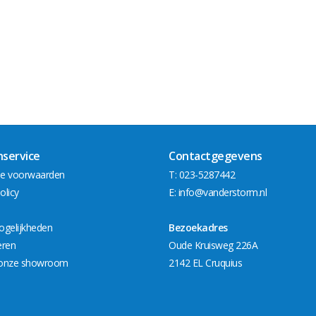
nservice
Contactgegevens
e voorwaarden
T: 023-5287442
olicy
E:
info@vanderstorm.nl
ogelijkheden
Bezoekadres
eren
Oude Kruisweg 226A
onze showroom
2142 EL Cruquius