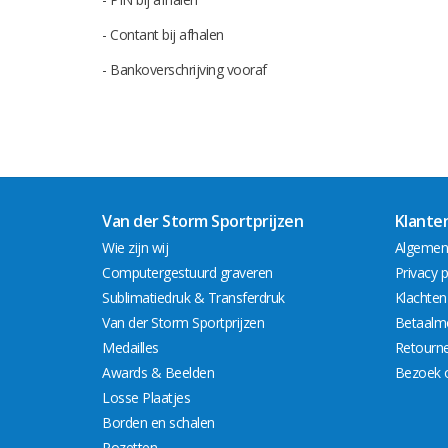
- Contant bij afhalen
- Bankoverschrijving vooraf
Van der Storm Sportprijzen
Klante
Wie zijn wij
Algemen
Computergestuurd graveren
Privacy p
Sublimatiedruk & Transferdruk
Klachten
Van der Storm Sportprijzen
Betaalm
Medailles
Retourn
Awards & Beelden
Bezoek 
Losse Plaatjes
Borden en schalen
Rozetten