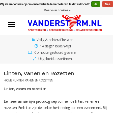
Wij slaan cookies op om onze website te verbeteren. Is dat akkoord?
Ja
Nee
Home
Meer over cookies »
Van der Storm
Sportprijzen
Veilig & achteraf betalen
Medailles
14 dagen bedenktijd
Computergestuurd graveren
Awards & Beelden
Uitgebreid assortiment
Losse Plaatjes
Linten, Vanen en Rozetten
HOME
/
LINTEN, VANEN EN ROZETTEN
Borden en schalen
Linten, vanen en rozetten
Rozetten
Een zeer aanzienlijke productgroep vormen de linten, vanen en
rozetten. Erelinten zijn de idelale herinnering aan een evenement. Bij
Kinderbestekjes met gratis