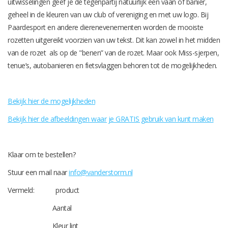
uitwisselingen geef je de tegenpartij natuurlijk een vaan of banier,
graveren
geheel in de kleuren van uw club of vereniging en met uw logo. Bij
Paardesport en andere dierenevenementen worden de mooiste
Geschenken
rozetten uitgereikt voorzien van uw tekst. Dit kan zowel in het midden
van de rozet als op de "benen” van de rozet. Maar ook Miss-sjerpen,
tenue’s, autobanieren en fietsvlaggen behoren tot de mogelijkheden.
OUTLET OP=OP!!
Glazen awards en trofeën
Bekijk hier de mogelijkheden
Bekijk hier de afbeeldingen waar je GRATIS gebruik van kunt maken
Relatiegeschenken
Klaar om te bestellen?
Stuur een mail naar
info@vanderstorm.nl
Vermeld: product
Aantal
Kleur lint