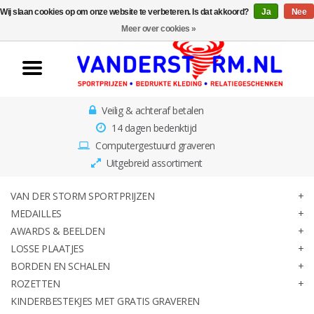
Wij slaan cookies op om onze website te verbeteren. Is dat akkoord?
Ja
Nee
Home
Meer over cookies »
Van der Storm
Sportprijzen
Veilig & achteraf betalen
Medailles
14 dagen bedenktijd
Computergestuurd graveren
Awards & Beelden
Uitgebreid assortiment
Losse Plaatjes
VAN DER STORM SPORTPRIJZEN
MEDAILLES
AWARDS & BEELDEN
Borden en schalen
LOSSE PLAATJES
BORDEN EN SCHALEN
Rozetten
ROZETTEN
KINDERBESTEKJES MET GRATIS GRAVEREN
Kinderbestekjes met gratis