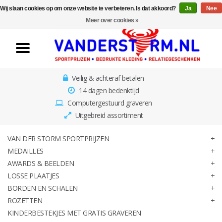
Wij slaan cookies op om onze website te verbeteren. Is dat akkoord?
Ja
Nee
Home
Meer over cookies »
Van der Storm
Sportprijzen
Veilig & achteraf betalen
Medailles
14 dagen bedenktijd
Computergestuurd graveren
Awards & Beelden
Uitgebreid assortiment
Losse Plaatjes
VAN DER STORM SPORTPRIJZEN
MEDAILLES
AWARDS & BEELDEN
Borden en schalen
LOSSE PLAATJES
BORDEN EN SCHALEN
Rozetten
ROZETTEN
KINDERBESTEKJES MET GRATIS GRAVEREN
Kinderbestekjes met gratis