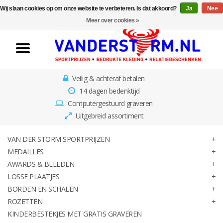
Wij slaan cookies op om onze website te verbeteren. Is dat akkoord?
Ja
Nee
Home
Meer over cookies »
Van der Storm
Sportprijzen
Veilig & achteraf betalen
Medailles
14 dagen bedenktijd
Computergestuurd graveren
Awards & Beelden
Uitgebreid assortiment
Losse Plaatjes
VAN DER STORM SPORTPRIJZEN
MEDAILLES
AWARDS & BEELDEN
Borden en schalen
LOSSE PLAATJES
BORDEN EN SCHALEN
Rozetten
ROZETTEN
KINDERBESTEKJES MET GRATIS GRAVEREN
Kinderbestekjes met gratis