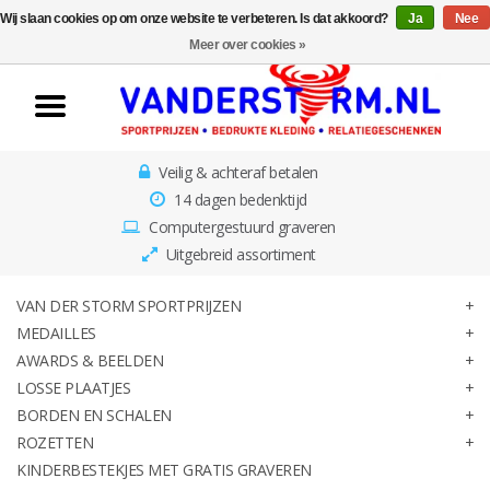
Wij slaan cookies op om onze website te verbeteren. Is dat akkoord?
Ja
Nee
Home
Meer over cookies »
Van der Storm
Sportprijzen
Veilig & achteraf betalen
Medailles
14 dagen bedenktijd
Computergestuurd graveren
Awards & Beelden
Uitgebreid assortiment
Losse Plaatjes
VAN DER STORM SPORTPRIJZEN
MEDAILLES
AWARDS & BEELDEN
Borden en schalen
LOSSE PLAATJES
BORDEN EN SCHALEN
Rozetten
ROZETTEN
KINDERBESTEKJES MET GRATIS GRAVEREN
Kinderbestekjes met gratis