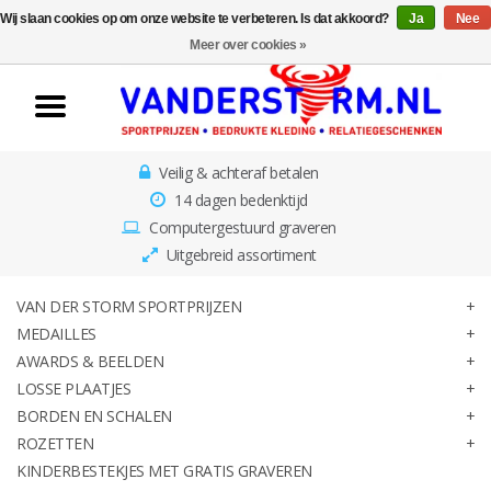
Wij slaan cookies op om onze website te verbeteren. Is dat akkoord?
Ja
Nee
Home
Meer over cookies »
Van der Storm
Sportprijzen
Veilig & achteraf betalen
Medailles
14 dagen bedenktijd
Computergestuurd graveren
Awards & Beelden
Uitgebreid assortiment
Losse Plaatjes
VAN DER STORM SPORTPRIJZEN
MEDAILLES
AWARDS & BEELDEN
Borden en schalen
LOSSE PLAATJES
BORDEN EN SCHALEN
Rozetten
ROZETTEN
KINDERBESTEKJES MET GRATIS GRAVEREN
Kinderbestekjes met gratis