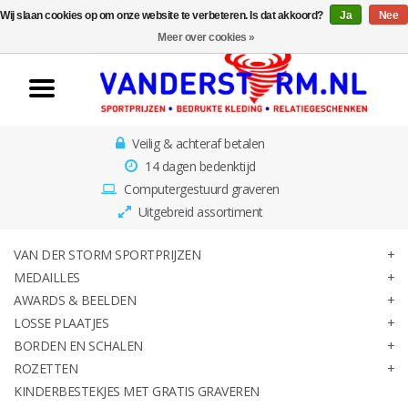
Wij slaan cookies op om onze website te verbeteren. Is dat akkoord?
Ja
Nee
Home
Meer over cookies »
Van der Storm
Sportprijzen
Veilig & achteraf betalen
Medailles
14 dagen bedenktijd
Computergestuurd graveren
Awards & Beelden
Uitgebreid assortiment
Losse Plaatjes
VAN DER STORM SPORTPRIJZEN
MEDAILLES
AWARDS & BEELDEN
Borden en schalen
LOSSE PLAATJES
BORDEN EN SCHALEN
Rozetten
ROZETTEN
KINDERBESTEKJES MET GRATIS GRAVEREN
Kinderbestekjes met gratis