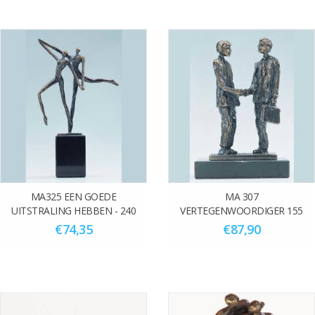
MA325 EEN GOEDE
MA 307
UITSTRALING HEBBEN - 240
VERTEGENWOORDIGER 155
MM
mm
€74,35
€87,90