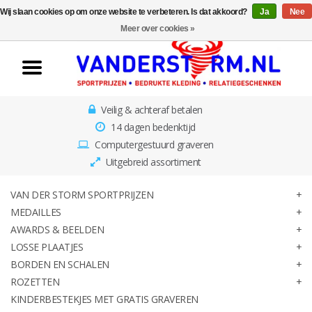
Wij slaan cookies op om onze website te verbeteren. Is dat akkoord?
Ja
Nee
Home
Meer over cookies »
Van der Storm
Sportprijzen
Veilig & achteraf betalen
Medailles
14 dagen bedenktijd
Computergestuurd graveren
Awards & Beelden
Uitgebreid assortiment
Losse Plaatjes
VAN DER STORM SPORTPRIJZEN
MEDAILLES
AWARDS & BEELDEN
Borden en schalen
LOSSE PLAATJES
BORDEN EN SCHALEN
Rozetten
ROZETTEN
KINDERBESTEKJES MET GRATIS GRAVEREN
Kinderbestekjes met gratis