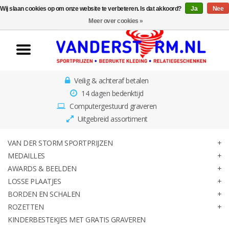
Wij slaan cookies op om onze website te verbeteren. Is dat akkoord?
Ja
Nee
Home
Meer over cookies »
Van der Storm
Sportprijzen
Veilig & achteraf betalen
Medailles
14 dagen bedenktijd
Computergestuurd graveren
Awards & Beelden
Uitgebreid assortiment
Losse Plaatjes
VAN DER STORM SPORTPRIJZEN
MEDAILLES
AWARDS & BEELDEN
Borden en schalen
LOSSE PLAATJES
BORDEN EN SCHALEN
Rozetten
ROZETTEN
KINDERBESTEKJES MET GRATIS GRAVEREN
Kinderbestekjes met gratis