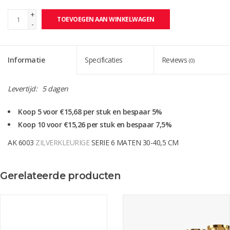
+
TOEVOEGEN AAN WINKELWAGEN
-
Informatie
Specificaties
Reviews
(0)
Levertijd:
5 dagen
Koop 5 voor €15,68 per stuk en bespaar 5%
Koop 10 voor €15,26 per stuk en bespaar 7,5%
AK 6003
ZILVERKLEURIGE
SERIE 6 MATEN 30-40,5 CM
Ook mooi als wisselbeker.
Gerelateerde producten
Levertijd gegraveerd ca. 5 werkdagen
let op! bij de levertijd is de verzendtijd niet meegerekend.
Score één van onze surprise vouchers (pop-up) en krijg 10% korting
over het hele aankoop bedrag.