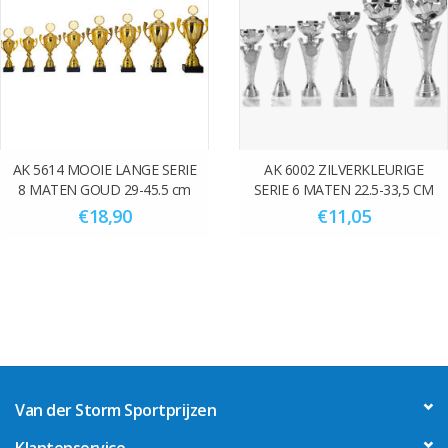
Score één van onze surprise vouchers (pop-up) en krijg 10% korting
over het hele aankoop bedrag.
AK 5614 MOOIE LANGE SERIE
AK 6002 ZILVERKLEURIGE
8 MATEN GOUD 29-45.5 cm
SERIE 6 MATEN 22.5-33,5 CM
€18,90
€11,05
Van der Storm Sportprijzen
Klantenservice