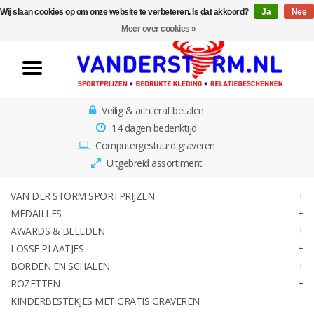
Wij slaan cookies op om onze website te verbeteren. Is dat akkoord?
Ja
Nee
Home
Meer over cookies »
Van der Storm
Sportprijzen
Veilig & achteraf betalen
Medailles
14 dagen bedenktijd
Computergestuurd graveren
Awards & Beelden
Uitgebreid assortiment
Losse Plaatjes
VAN DER STORM SPORTPRIJZEN
MEDAILLES
AWARDS & BEELDEN
Borden en schalen
LOSSE PLAATJES
BORDEN EN SCHALEN
Rozetten
ROZETTEN
KINDERBESTEKJES MET GRATIS GRAVEREN
Kinderbestekjes met gratis