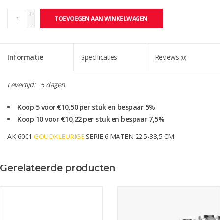
+
TOEVOEGEN AAN WINKELWAGEN
-
Informatie
Specificaties
Reviews
(0)
Levertijd:
5 dagen
Koop 5 voor €10,50 per stuk en bespaar 5%
Koop 10 voor €10,22 per stuk en bespaar 7,5%
AK 6001
GOUDKLEURIGE
SERIE 6 MATEN 22.5-33,5 CM
Ook leverbaar in
zilverkleur
( AK 6002)
Gerelateerde producten
Ook mooi als wisselbeker.
Levertijd gegraveerd ca. 5 werkdagen
let op! bij de levertijd is de verzendtijd niet meegerekend.