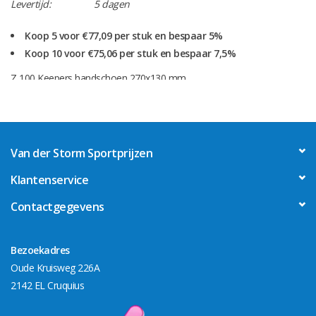
Levertijd:
5 dagen
Koop 5 voor €77,09 per stuk en bespaar 5%
Koop 10 voor €75,06 per stuk en bespaar 7,5%
Z 100 Keepers handschoen 270x130 mm
Levertijd gegraveerd ca. 5 werkdagen
let op! bij de levertijd is de verzendtijd niet meegerekend.
Score één van onze surprise vouchers (pop-up) en krijg 10% korting
Van der Storm Sportprijzen
over het hele aankoop bedrag.
Klantenservice
Contactgegevens
Bezoekadres
Oude Kruisweg 226A
2142 EL Cruquius