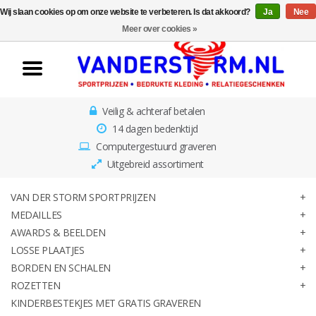
Wij slaan cookies op om onze website te verbeteren. Is dat akkoord?
Ja
Nee
Home
Meer over cookies »
Van der Storm
Sportprijzen
Veilig & achteraf betalen
Medailles
14 dagen bedenktijd
Computergestuurd graveren
Awards & Beelden
Uitgebreid assortiment
Losse Plaatjes
VAN DER STORM SPORTPRIJZEN
MEDAILLES
AWARDS & BEELDEN
Borden en schalen
LOSSE PLAATJES
BORDEN EN SCHALEN
Rozetten
ROZETTEN
KINDERBESTEKJES MET GRATIS GRAVEREN
Kinderbestekjes met gratis