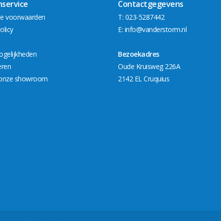
nservice
Contactgegevens
e voorwaarden
T: 023-5287442
olicy
E:
info@vanderstorm.nl
ogelijkheden
Bezoekadres
eren
Oude Kruisweg 226A
onze showroom
2142 EL Cruquius