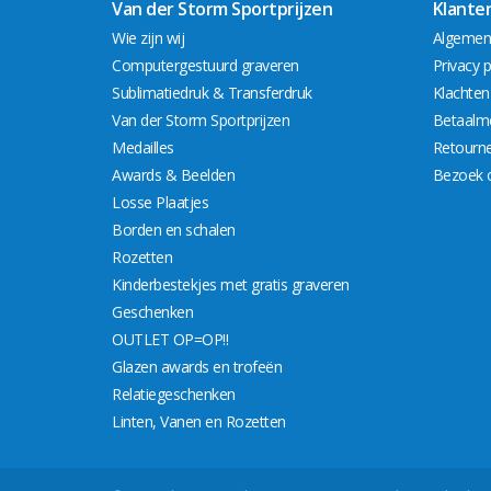
Van der Storm Sportprijzen
Klante
Wie zijn wij
Algemen
Computergestuurd graveren
Privacy p
Sublimatiedruk & Transferdruk
Klachten
Van der Storm Sportprijzen
Betaalm
Medailles
Retourn
Awards & Beelden
Bezoek 
Losse Plaatjes
Borden en schalen
Rozetten
Kinderbestekjes met gratis graveren
Geschenken
OUTLET OP=OP!!
Glazen awards en trofeën
Relatiegeschenken
Linten, Vanen en Rozetten