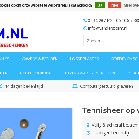
cookies op om onze website te verbeteren. Is dat akkoord?
Ja
Nee
Meer ove
023-5287442 - 06 106 7 88
info@vanderstorm.nl
ILLES
AWARDS & BEELDEN
LOSSE PLAATJES
BORDEN EN SC
NKEN
OUTLET OP=OP!!
GLAZEN AWARDS EN TROFEËN
RELAT
14 dagen bedenktijd
Computergestuurd graveren
Tennisheer op v
Veilig & achteraf betalen
14 dagen bedenktijd