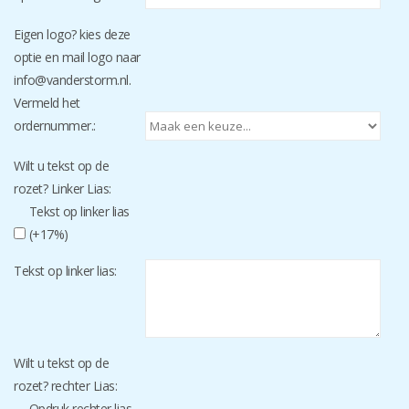
Eigen logo? kies deze
optie en mail logo naar
info@vanderstorm.nl
.
Vermeld het
ordernummer.:
Wilt u tekst op de
rozet? Linker Lias:
Tekst op linker lias
(+17%)
Tekst op linker lias:
Wilt u tekst op de
rozet? rechter Lias:
Opdruk rechter lias