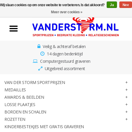
Wij slaan cookies op om onze website te verbeteren. Is dat akkoord?
Ja
Nee
Home
Meer over cookies »
Van der Storm
Sportprijzen
Veilig & achteraf betalen
Medailles
14 dagen bedenktijd
Computergestuurd graveren
Awards & Beelden
Uitgebreid assortiment
Losse Plaatjes
VAN DER STORM SPORTPRIJZEN
MEDAILLES
AWARDS & BEELDEN
Borden en schalen
LOSSE PLAATJES
BORDEN EN SCHALEN
Rozetten
ROZETTEN
KINDERBESTEKJES MET GRATIS GRAVEREN
Kinderbestekjes met gratis