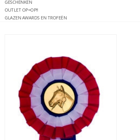
GESCHENKEN
graveren
OUTLET OP=OP!!
GLAZEN AWARDS EN TROFEËN
Geschenken
OUTLET OP=OP!!
Glazen awards en trofeën
Relatiegeschenken