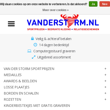
Wij slaan cookies op om onze website te verbeteren. Is dat akkoord?
Ja
Nee
Home
Meer over cookies »
Van der Storm
Sportprijzen
Veilig & achteraf betalen
Medailles
14 dagen bedenktijd
Computergestuurd graveren
Awards & Beelden
Uitgebreid assortiment
Losse Plaatjes
VAN DER STORM SPORTPRIJZEN
MEDAILLES
AWARDS & BEELDEN
Borden en schalen
LOSSE PLAATJES
BORDEN EN SCHALEN
Rozetten
ROZETTEN
KINDERBESTEKJES MET GRATIS GRAVEREN
Kinderbestekjes met gratis