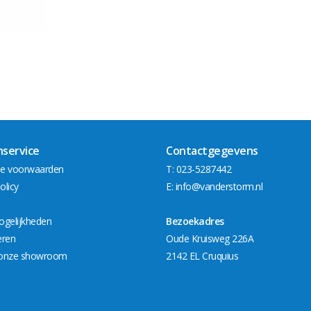
nservice
Contactgegevens
e voorwaarden
T: 023-5287442
olicy
E:
info@vanderstorm.nl
ogelijkheden
Bezoekadres
eren
Oude Kruisweg 226A
onze showroom
2142 EL Cruquius