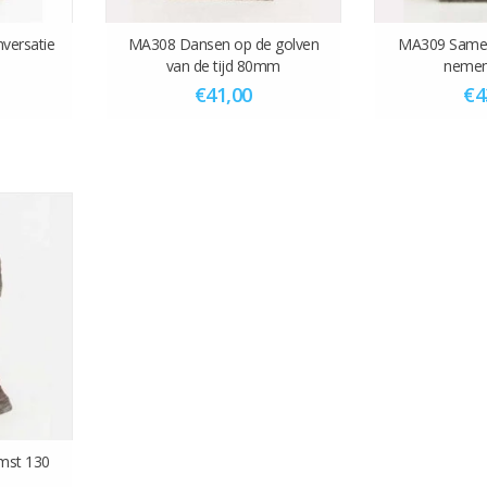
versatie
MA308 Dansen op de golven
MA309 Samen
van de tijd 80mm
neme
€41,00
€4
mst 130