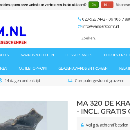
cookies op om onze website te verbeteren. Is dat akkoord?
Ja
Nee
Meer ove
023-5287442 - 06 106 7 88
info@vanderstorm.nl
ILLES
AWARDS & BEELDEN
LOSSE PLAATJES
BORDEN EN SC
NKEN
OUTLET OP=OP!!
GLAZEN AWARDS EN TROFEËN
RELAT
14 dagen bedenktijd
Computergestuurd graveren
MA 320 DE KR
- INCL. GRATI
Veilig & achteraf betalen