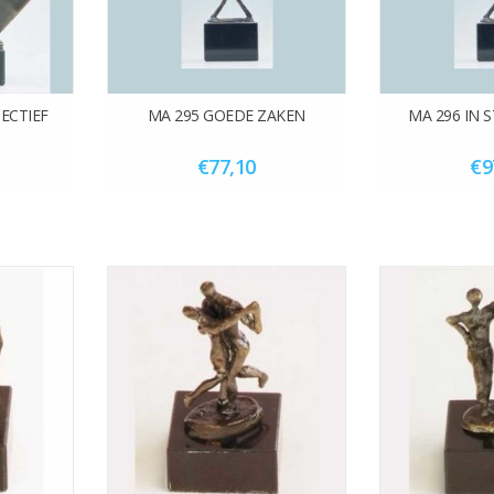
ECTIEF
MA 295 GOEDE ZAKEN
MA 296 IN S
€77,10
€9