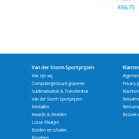
€64,75
Van der Storm Sportprijzen
Klante
Wie zijn wij
Algemen
Computergestuurd graveren
Privacy p
Sublimatiedruk & Transferdruk
Klachten
Van der Storm Sportprijzen
Betaalm
Medailles
Retourn
Awards & Beelden
Bezoek 
Losse Plaatjes
Borden en schalen
Rozetten