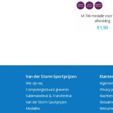
M 746 medaille voo
afbeelding
€1,90
Van der Storm Sportprijzen
Klante
Wie zijn wij
Algemen
Computergestuurd graveren
Privacy p
Sublimatiedruk & Transferdruk
Klachten
Van der Storm Sportprijzen
Betaalm
Medailles
Retourn