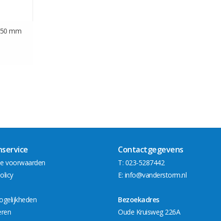
r 50 mm
nservice
Contactgegevens
e voorwaarden
T: 023-5287442
olicy
E:
info@vanderstorm.nl
ogelijkheden
Bezoekadres
eren
Oude Kruisweg 226A