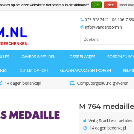
cookies op om onze website te verbeteren. Is dat akkoord?
Ja
Nee
Meer ove
023-5287442 - 06 106 7 88
info@vanderstorm.nl
ILLES
AWARDS & BEELDEN
LOSSE PLAATJES
BORDEN EN SC
NKEN
OUTLET OP=OP!!
GLAZEN AWARDS EN TROFEËN
RELAT
14 dagen bedenktijd
Computergestuurd graveren
M 764 medaille
Veilig & achteraf betalen
14 dagen bedenktijd