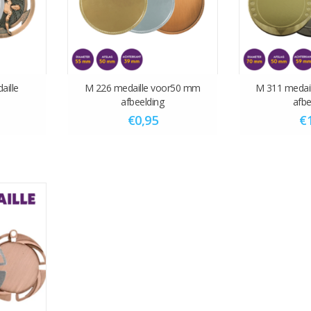
aille
M 226 medaille voor50 mm
M 311 medai
afbeelding
afbe
€0,95
€