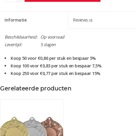
Informatie
Reviews
(0)
Beschikbaarheid:
Op voorraad
Levertijd:
5 dagen
Koop 50 voor €0,86 per stuk en bespaar 5%
Koop 100 voor €0,83 per stuk en bespaar 7,5%
Koop 250 voor €0,77 per stuk en bespaar 15%
M 45 medaille voor 25 mm afbeelding
Gerelateerde producten
Leverbaar in goud-zilver en brons
Keuze uit : Wel of geen lint
Kleur lint
Medaille sticker op achter zijde (zelf plakken)