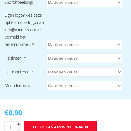
Sportafbeelding:
Eigen logo? kies deze
optie en mail logo naar
info@vanderstorm.nl
.
Vermeld het
ordernummer.:
*
Halslinten:
*
Lint monteren:
*
Medailledoosje:
€0,90
+
TOEVOEGEN AAN WINKELWAGEN
-