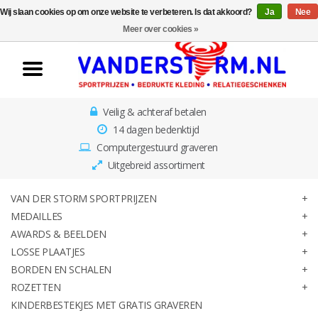
Wij slaan cookies op om onze website te verbeteren. Is dat akkoord?
Ja
Nee
Home
Meer over cookies »
Van der Storm
Sportprijzen
Veilig & achteraf betalen
Medailles
14 dagen bedenktijd
Computergestuurd graveren
Awards & Beelden
Uitgebreid assortiment
Losse Plaatjes
VAN DER STORM SPORTPRIJZEN
MEDAILLES
AWARDS & BEELDEN
Borden en schalen
LOSSE PLAATJES
BORDEN EN SCHALEN
Rozetten
ROZETTEN
KINDERBESTEKJES MET GRATIS GRAVEREN
Kinderbestekjes met gratis