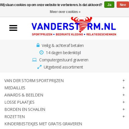
Wij slaan cookies op om onze website te verbeteren. Is dat akkoord?
Ja
Nee
Home
Meer over cookies »
Van der Storm
Sportprijzen
Veilig & achteraf betalen
Medailles
14 dagen bedenktijd
Computergestuurd graveren
Awards & Beelden
Uitgebreid assortiment
Losse Plaatjes
VAN DER STORM SPORTPRIJZEN
MEDAILLES
AWARDS & BEELDEN
Borden en schalen
LOSSE PLAATJES
BORDEN EN SCHALEN
Rozetten
ROZETTEN
KINDERBESTEKJES MET GRATIS GRAVEREN
Kinderbestekjes met gratis