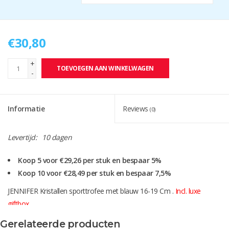
€30,80
+
TOEVOEGEN AAN WINKELWAGEN
-
Informatie
Reviews
(0)
Levertijd:
10 dagen
Koop 5 voor €29,26 per stuk en bespaar 5%
Koop 10 voor €28,49 per stuk en bespaar 7,5%
JENNIFER Kristallen sporttrofee met blauw 16-19 Cm .
Incl. luxe
giftbox.
Instructies aanleveren artwork bij zandstralen
Gerelateerde producten