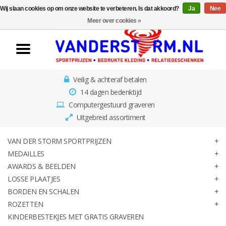
Wij slaan cookies op om onze website te verbeteren. Is dat akkoord?
Ja
Nee
Home
Meer over cookies »
Van der Storm
Sportprijzen
Veilig & achteraf betalen
Medailles
14 dagen bedenktijd
Computergestuurd graveren
Awards & Beelden
Uitgebreid assortiment
Losse Plaatjes
VAN DER STORM SPORTPRIJZEN
MEDAILLES
AWARDS & BEELDEN
Borden en schalen
LOSSE PLAATJES
BORDEN EN SCHALEN
Rozetten
ROZETTEN
KINDERBESTEKJES MET GRATIS GRAVEREN
Kinderbestekjes met gratis