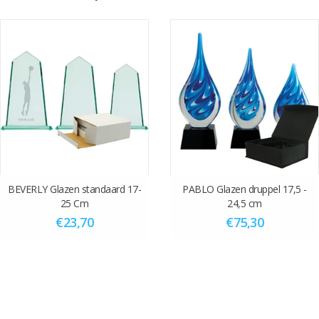
Kristallen awards worden standaard met een graveerplaat en
sportafslag geleverd.
Zandstralen van jouw eigen tekst en logo kan ook tegen een
meerprijs. Kies de optie zandstralen van tekst en logo. Laat optie
afbeelding leeg en kies bij graveerplaatje optie “nee”
Stuur na afronden van de bestelling het artwork naar
info@vanderstorm.nl
ovv van het ordernummer. De levertijd bij
zandstralen is minimaal 14 dagen na akkoord van de proef die wij u
toesturen.
BEVERLY Glazen standaard 17-
PABLO Glazen druppel 17,5 -
25 Cm
24,5 cm
€23,70
€75,30