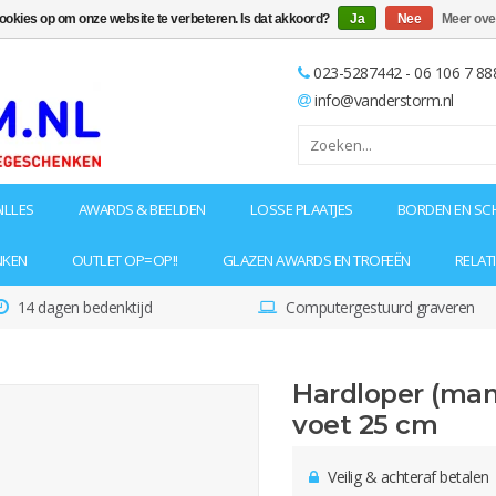
cookies op om onze website te verbeteren. Is dat akkoord?
Ja
Nee
Meer ove
023-5287442 - 06 106 7 88
info@vanderstorm.nl
ILLES
AWARDS & BEELDEN
LOSSE PLAATJES
BORDEN EN SC
NKEN
OUTLET OP=OP!!
GLAZEN AWARDS EN TROFEËN
RELAT
14 dagen bedenktijd
Computergestuurd graveren
Hardloper (man
voet 25 cm
Veilig & achteraf betalen