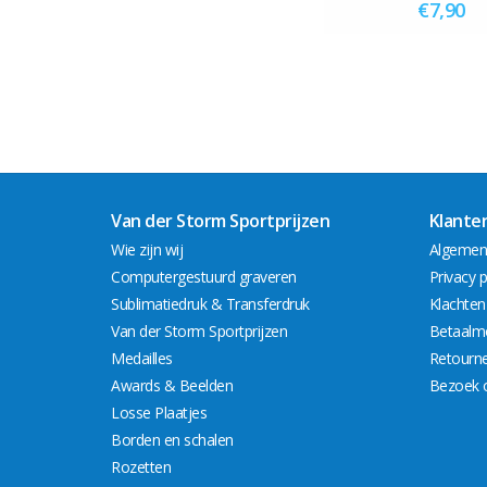
€7,90
Van der Storm Sportprijzen
Klante
Wie zijn wij
Algemen
Computergestuurd graveren
Privacy p
Sublimatiedruk & Transferdruk
Klachten
Van der Storm Sportprijzen
Betaalm
Medailles
Retourn
Awards & Beelden
Bezoek 
Losse Plaatjes
Borden en schalen
Rozetten