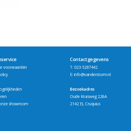
nservice
Contactgegevens
e voorwaarden
T: 023-5287442
olicy
E:
info@vanderstorm.nl
ogelijkheden
Bezoekadres
eren
Oude Kruisweg 226A
onze showroom
2142 EL Cruquius