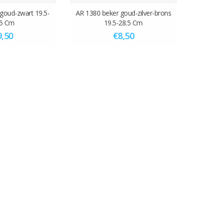
goud-zwart 19.5-
AR 1380 beker goud-zilver-brons
.5 Cm
19.5-28.5 Cm
9,50
€8,50