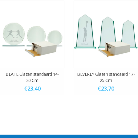
Bedrukken van jouw eigen tekst en logo kan ook tegen een
meerprijs. Kies de optie Bedrukken van tekst en logo. Laat optie
afbeelding leeg en kies bij graveerplaatje optie “nee”
Stuur na afronden van de bestelling het artwork naar
info@vanderstorm.nl
ovv van het ordernummer. De levertijd bij
bedrukken is minimaal 14 dagen na akkoord van de proef die wij u
toesturen.
BEATE Glazen standaard 14-
BEVERLY Glazen standaard 17-
20 Cm
25 Cm
€23,40
€23,70