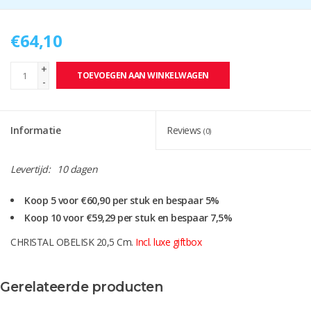
€64,10
+
TOEVOEGEN AAN WINKELWAGEN
-
Informatie
Reviews
(0)
Levertijd:
10 dagen
Koop 5 voor €60,90 per stuk en bespaar 5%
Koop 10 voor €59,29 per stuk en bespaar 7,5%
CHRISTAL OBELISK 20,5 Cm.
Incl. luxe giftbox
Instructies aanleveren artwork bij bedrukken
Gerelateerde producten
Kristallen awards worden standaard met een graveerplaat en
sportafslag geleverd.