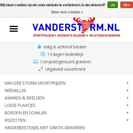
Wij slaan cookies op om onze website te verbeteren. Is dat akkoord?
Ja
Nee
Home
Meer over cookies »
Van der Storm
Sportprijzen
Veilig & achteraf betalen
Medailles
14 dagen bedenktijd
Computergestuurd graveren
Awards & Beelden
Uitgebreid assortiment
Losse Plaatjes
VAN DER STORM SPORTPRIJZEN
MEDAILLES
AWARDS & BEELDEN
Borden en schalen
LOSSE PLAATJES
BORDEN EN SCHALEN
Rozetten
ROZETTEN
KINDERBESTEKJES MET GRATIS GRAVEREN
Kinderbestekjes met gratis