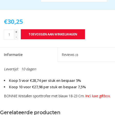
€30,25
+
TOEVOEGEN AAN WINKELWAGEN
-
Informatie
Reviews
(0)
Levertijd:
10 dagen
Koop 5 voor €28,74 per stuk en bespaar 5%
Koop 10 voor €27,98 per stuk en bespaar 7,5%
BONNIE Kristallen sporttrofee met blauw 18-23 Cm.
Incl. luxe giftbox.
Instructies aanleveren artwork bij zandstralen
Gerelateerde producten
Kristallen awards worden standaard met een graveerplaat en