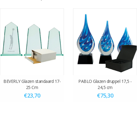
sportafslag geleverd.
Zandstralen van jouw eigen tekst en logo kan ook tegen een
meerprijs. Kies de optie zandstralen van tekst en logo. Laat optie
afbeelding leeg en kies bij graveerplaatje optie “nee”
Stuur na afronden van de bestelling het artwork naar
info@vanderstorm.nl
ovv van het ordernummer. De levertijd bij
zandstralen is minimaal 14 dagen na akkoord van de proef die wij u
toesturen.
BEVERLY Glazen standaard 17-
PABLO Glazen druppel 17,5 -
25 Cm
24,5 cm
€23,70
€75,30