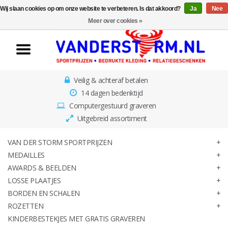
Wij slaan cookies op om onze website te verbeteren. Is dat akkoord?
Ja
Nee
Home
Meer over cookies »
Van der Storm
Sportprijzen
Veilig & achteraf betalen
Medailles
14 dagen bedenktijd
Computergestuurd graveren
Awards & Beelden
Uitgebreid assortiment
Losse Plaatjes
VAN DER STORM SPORTPRIJZEN
MEDAILLES
AWARDS & BEELDEN
Borden en schalen
LOSSE PLAATJES
BORDEN EN SCHALEN
Rozetten
ROZETTEN
KINDERBESTEKJES MET GRATIS GRAVEREN
Kinderbestekjes met gratis