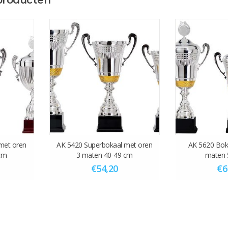
met oren
AK 5420 Superbokaal met oren
AK 5620 Bok
cm
3 maten 40-49 cm
maten 
€54,20
€6