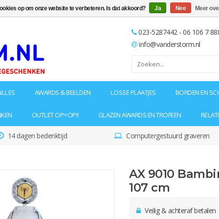
cookies op om onze website te verbeteren. Is dat akkoord?
Ja
Nee
Meer ove
023-5287442 - 06 106 7 88
info@vanderstorm.nl
ILLES
AWARDS & BEELDEN
LOSSE PLAATJES
BORDEN EN SC
NKEN
OUTLET OP=OP!!
GLAZEN AWARDS EN TROFEËN
RELAT
14 dagen bedenktijd
Computergestuurd graveren
AX 9010 Bambi
107 cm
Veilig & achteraf betalen