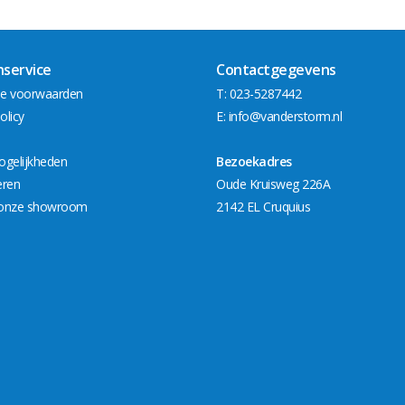
nservice
Contactgegevens
e voorwaarden
T: 023-5287442
olicy
E:
info@vanderstorm.nl
ogelijkheden
Bezoekadres
eren
Oude Kruisweg 226A
onze showroom
2142 EL Cruquius