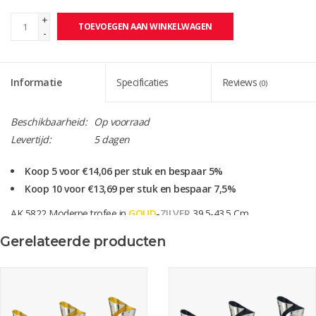
+
TOEVOEGEN AAN WINKELWAGEN
-
Informatie
Specificaties
Reviews
(0)
Beschikbaarheid:
Op voorraad
Levertijd:
5 dagen
Koop 5 voor €14,06 per stuk en bespaar 5%
Koop 10 voor €13,69 per stuk en bespaar 7,5%
AK 5822 Moderne trofee in
GOUD
-
ZILVER
39.5-43.5 Cm
Deze serie is ook leverbaar in
ZILVER
-
BLAUW
(AK 5823)
Gerelateerde producten
Levertijd gegraveerd ca. 5 werkdagen
let op! bij de levertijd is de verzendtijd niet meegerekend.
Of score één van onze surprise vouchers en krijg 10% korting over