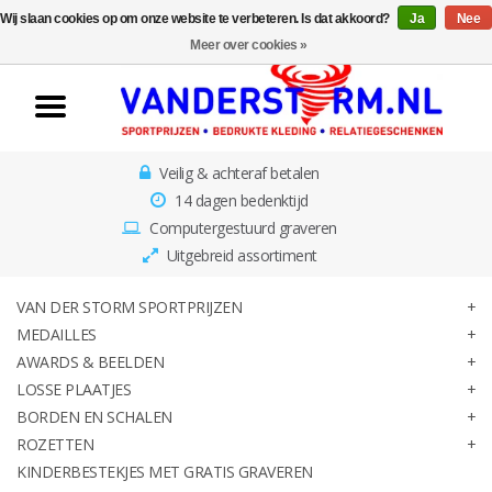
Wij slaan cookies op om onze website te verbeteren. Is dat akkoord?
Ja
Nee
Home
Meer over cookies »
Van der Storm
Sportprijzen
Veilig & achteraf betalen
Medailles
14 dagen bedenktijd
Computergestuurd graveren
Awards & Beelden
Uitgebreid assortiment
Losse Plaatjes
VAN DER STORM SPORTPRIJZEN
MEDAILLES
AWARDS & BEELDEN
Borden en schalen
LOSSE PLAATJES
BORDEN EN SCHALEN
Rozetten
ROZETTEN
KINDERBESTEKJES MET GRATIS GRAVEREN
Kinderbestekjes met gratis