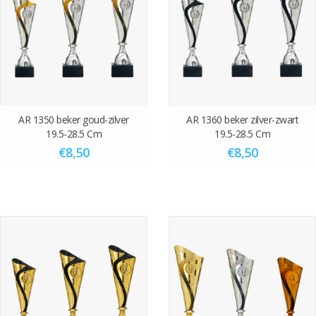
het hele aankoop bedrag.
Graveren en standaard sportafbeelding zijn altijd gratis!!
.
AR 1350 beker goud-zilver
AR 1360 beker zilver-zwart
19.5-28.5 Cm
19.5-28.5 Cm
€8,50
€8,50