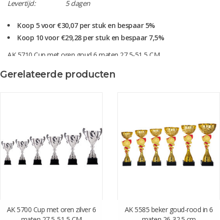
Levertijd:
5 dagen
Koop 5 voor €30,07 per stuk en bespaar 5%
Koop 10 voor €29,28 per stuk en bespaar 7,5%
AK 5710 Cup met oren goud 6 maten 27,5-51,5 CM
Deze serie is ook leverbaar in goudkleur (AK 5700)
Gerelateerde producten
Levertijd gegraveerd ca. 5 werkdagen
let op! bij de levertijd is de verzendtijd niet meegerekend.
Score één van onze surprise vouchers (pop-up) en krijg 10% korting
over het hele aankoop bedrag.
AK 5700 Cup met oren zilver 6
AK 5585 beker goud-rood in 6
maten 27,5-51,5 CM
maten 26-32.5 cm