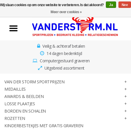
Wij slaan cookies op om onze website te verbeteren. Is dat akkoord?
Ja
Nee
Home
Meer over cookies »
Van der Storm
Sportprijzen
Veilig & achteraf betalen
Medailles
14 dagen bedenktijd
Computergestuurd graveren
Awards & Beelden
Uitgebreid assortiment
Losse Plaatjes
VAN DER STORM SPORTPRIJZEN
MEDAILLES
AWARDS & BEELDEN
Borden en schalen
LOSSE PLAATJES
BORDEN EN SCHALEN
Rozetten
ROZETTEN
KINDERBESTEKJES MET GRATIS GRAVEREN
Kinderbestekjes met gratis