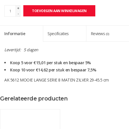
+
TOEVOEGEN AAN WINKELWAGEN
-
Informatie
Specificaties
Reviews
(0)
Levertijd:
5 dagen
Koop 5 voor €15,01 per stuk en bespaar 5%
Koop 10 voor €14,62 per stuk en bespaar 7,5%
AK 5612 MOOIE LANGE SERIE 8 MATEN ZILVER 29-45.5 cm
Deze serie is ook leverbaar in goud (AK 5614)
Gerelateerde producten
Mooie beker te gebruiken voor elke sport of evenement.
Ook mooi als wisselbeker.
Let op : De schaal van deze beker is kunststof