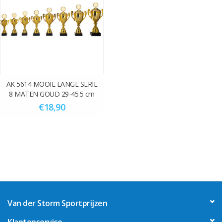
Levertijd gegraveerd ca. 5 werkdagen
let op! bij de levertijd is de verzendtijd niet meegerekend.
Score één van onze surprise vouchers (pop-up) en krijg 10% korting
over het hele aankoop bedrag.
AK 5614 MOOIE LANGE SERIE
8 MATEN GOUD 29-45.5 cm
€18,90
Van der Storm Sportprijzen
Klantenservice