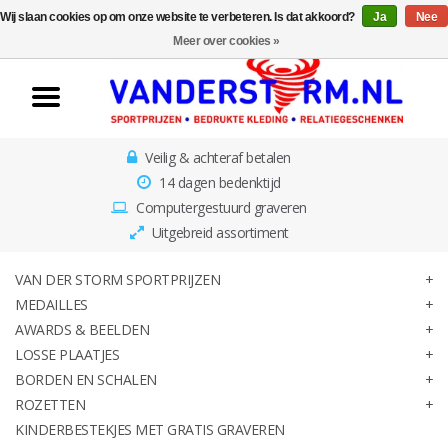
Wij slaan cookies op om onze website te verbeteren. Is dat akkoord?
Ja
Nee
Home
Meer over cookies »
Van der Storm
Sportprijzen
Veilig & achteraf betalen
Medailles
14 dagen bedenktijd
Computergestuurd graveren
Awards & Beelden
Uitgebreid assortiment
Losse Plaatjes
VAN DER STORM SPORTPRIJZEN
MEDAILLES
AWARDS & BEELDEN
Borden en schalen
LOSSE PLAATJES
BORDEN EN SCHALEN
Rozetten
ROZETTEN
KINDERBESTEKJES MET GRATIS GRAVEREN
Kinderbestekjes met gratis