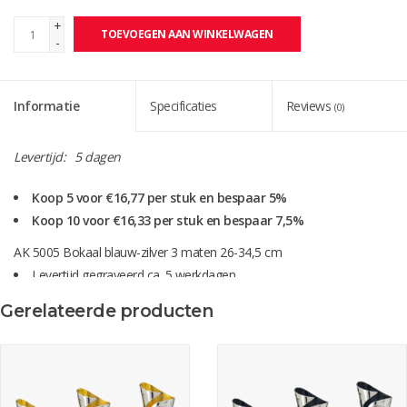
+
TOEVOEGEN AAN WINKELWAGEN
-
Informatie
Specificaties
Reviews
(0)
Levertijd:
5 dagen
Koop 5 voor €16,77 per stuk en bespaar 5%
Koop 10 voor €16,33 per stuk en bespaar 7,5%
AK 5005 Bokaal blauw-zilver 3 maten 26-34,5 cm
Levertijd gegraveerd ca. 5 werkdagen
let op! bij de levertijd is de verzendtijd niet meegerekend.
Gerelateerde producten
Of score één van onze surprise vouchers en krijg 10% korting over
het hele aankoop bedrag.
Graveren en standaard sportafbeelding zijn altijd gratis!!