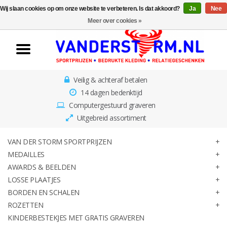
Wij slaan cookies op om onze website te verbeteren. Is dat akkoord?
Ja
Nee
Home
Meer over cookies »
Van der Storm
Sportprijzen
Veilig & achteraf betalen
Medailles
14 dagen bedenktijd
Computergestuurd graveren
Awards & Beelden
Uitgebreid assortiment
Losse Plaatjes
VAN DER STORM SPORTPRIJZEN
MEDAILLES
AWARDS & BEELDEN
Borden en schalen
LOSSE PLAATJES
BORDEN EN SCHALEN
Rozetten
ROZETTEN
KINDERBESTEKJES MET GRATIS GRAVEREN
Kinderbestekjes met gratis