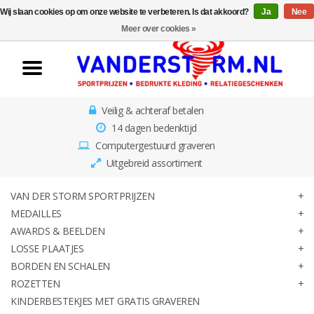
Wij slaan cookies op om onze website te verbeteren. Is dat akkoord?
Ja
Nee
Home
Meer over cookies »
Van der Storm
Sportprijzen
Veilig & achteraf betalen
Medailles
14 dagen bedenktijd
Computergestuurd graveren
Awards & Beelden
Uitgebreid assortiment
Losse Plaatjes
VAN DER STORM SPORTPRIJZEN
MEDAILLES
AWARDS & BEELDEN
Borden en schalen
LOSSE PLAATJES
BORDEN EN SCHALEN
Rozetten
ROZETTEN
KINDERBESTEKJES MET GRATIS GRAVEREN
Kinderbestekjes met gratis