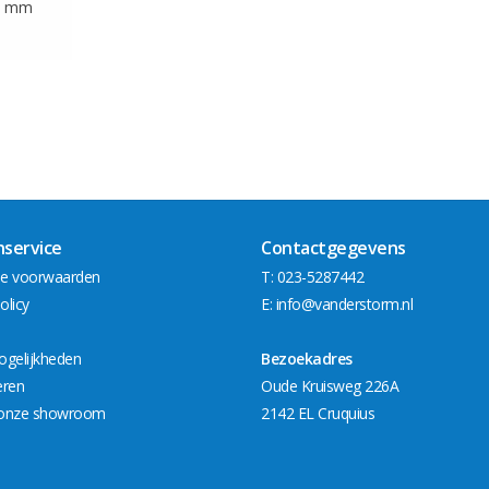
0 mm
nservice
Contactgegevens
e voorwaarden
T: 023-5287442
olicy
E:
info@vanderstorm.nl
ogelijkheden
Bezoekadres
eren
Oude Kruisweg 226A
onze showroom
2142 EL Cruquius