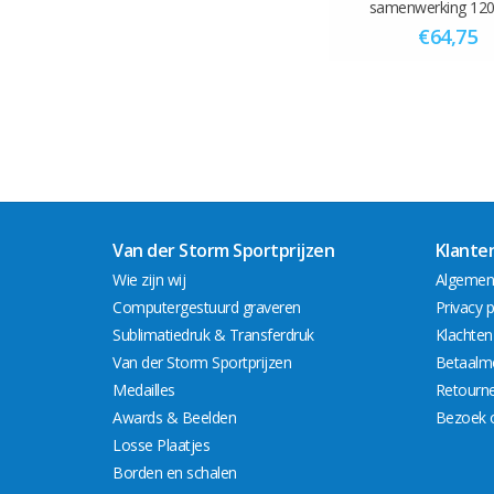
samenwerking 12
€64,75
Van der Storm Sportprijzen
Klante
Wie zijn wij
Algemen
Computergestuurd graveren
Privacy p
Sublimatiedruk & Transferdruk
Klachten
Van der Storm Sportprijzen
Betaalm
Medailles
Retourn
Awards & Beelden
Bezoek 
Losse Plaatjes
Borden en schalen