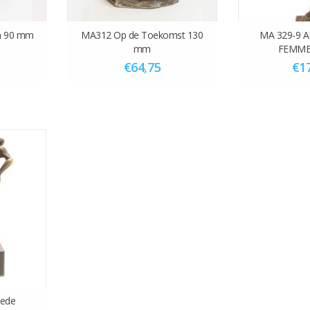
jn 90 mm
MA312 Op de Toekomst 130
MA 329-9 
mm
FEMME
€64,75
€1
oede