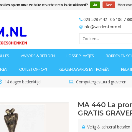
cookies op om onze website te verbeteren. Is dat akkoord?
Ja
Nee
Meer ove
023-5287442 - 06 106 7 88
info@vanderstorm.nl
ILLES
AWARDS & BEELDEN
LOSSE PLAATJES
BORDEN EN SC
NKEN
OUTLET OP=OP!!
GLAZEN AWARDS EN TROFEËN
RELAT
14 dagen bedenktijd
Computergestuurd graveren
MA 440 La pro
GRATIS GRAVE
Veilig & achteraf betalen