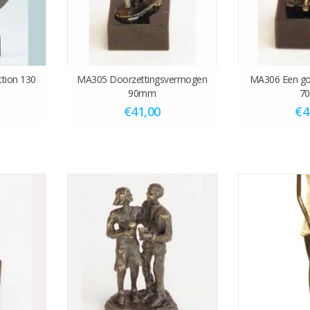
tion 130
MA305 Doorzettingsvermogen
MA306 Een go
90mm
7
€41,00
€4